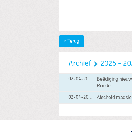
« Terug
Archief
2026 - 20
Beëdiging nieuw
02-04-2026
02-04-2026 21:35
Ronde
Afscheid raadsl
02-04-2026
02-04-2026 21:23