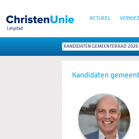
Spring
naar
Spring
ACTUEEL
VERKIE
naar
de
Lelystad
inhoud
Spring
naar
het
KANDIDATEN GEMEENTERAAD 2026
Zoeken:
hoofdmenu
Kandidaten gemeent