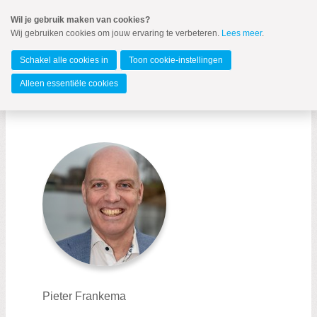
Spring
Wil je gebruik maken van cookies?
naar
Wij gebruiken cookies om jouw ervaring te verbeteren.
Lees meer
.
MENU
Spring
naar
Lelystad
de
Schakel alle cookies in
Toon cookie-instellingen
inhoud
Spring
Alleen essentiële cookies
naar
Fractie
het
hoofdmenu
Fractie
Bestuur
Word lid
Pieter Frankema