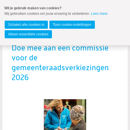
Spring
Wil je gebruik maken van cookies?
naar
Wij gebruiken cookies om jouw ervaring te verbeteren.
Lees meer
.
MENU
Spring
naar
Lelystad
de
Schakel alle cookies in
Toon cookie-instellingen
inhoud
Spring
Alleen essentiële cookies
naar
het
Doe mee aan een commissie
hoofdmenu
voor de
gemeenteraadsverkiezingen
2026
Zoeken:
Zoeken