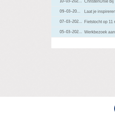
ChristenUnie bij
10-03-2026
10-03-2026 17:31
Laat je inspireren
09-03-2026
09-03-2026 17:58
Fietstocht op 11
07-03-2026
07-03-2026 22:41
Werkbezoek aan
05-03-2026
05-03-2026 22:03