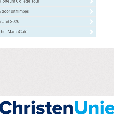
 Porteum College Tour
 door dit filmpje!
 maart 2026
 het MamaCafé